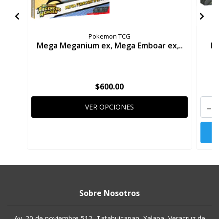
Pokemon TCG
Mega Meganium ex, Mega Emboar ex,..
Me
$600.00
-
VER OPCIONES
Sobre Nosotros
Av. 20 de noviembre 512, Tatahuicapan, Xalapa, Veracruz de