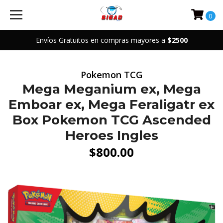
0
Envíos Gratuitos en compras mayores a
$2500
Pokemon TCG
Mega Meganium ex, Mega
Emboar ex, Mega Feraligatr ex
Box Pokemon TCG Ascended
Heroes Ingles
$800.00