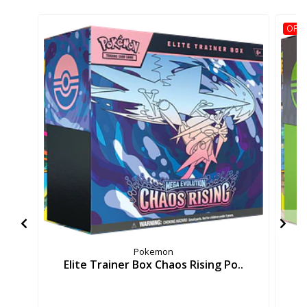
OFER
Pokemon
Elite Trainer Box Chaos Rising Po..
E