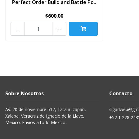
Perfect Order Build and Battle Po..
$600.00
-
+
Sobre Nosotros
Contacto
Av. 20 de noviembre 512, Tatahuicapan,
sigadweb@gma
Xalapa, Veracruz de Ignacio de la Llave,
+52 1 228 243
Mexico. Envíos a todo México.