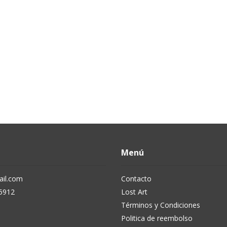
Menú
il.com
Contacto
5912
Lost Art
Términos y Condiciones
Politica de reembolso