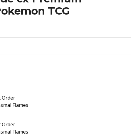
 Pokemon TCG
t Order
asmal Flames
t Order
asmal Flames