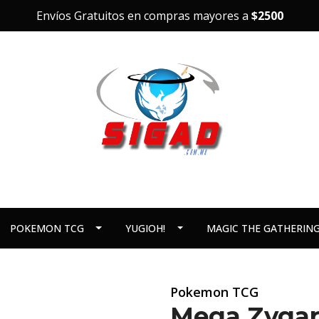
Envíos Gratuitos en compras mayores a
$2500
POKEMON TCG
YUGIOH!
MAGIC THE GATHERIN
Pokemon TCG
Mega Zygar