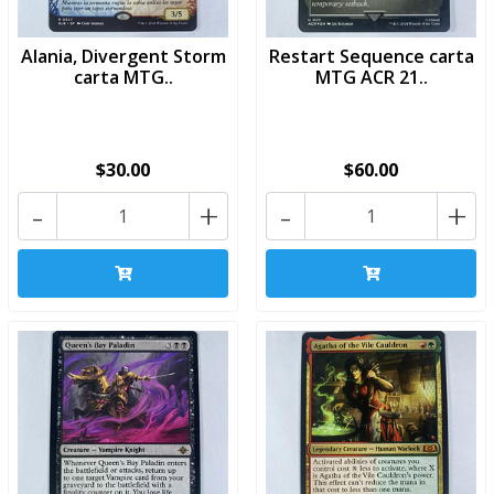
Alania, Divergent Storm
Restart Sequence carta
carta MTG..
MTG ACR 21..
$30.00
$60.00
-
+
-
+