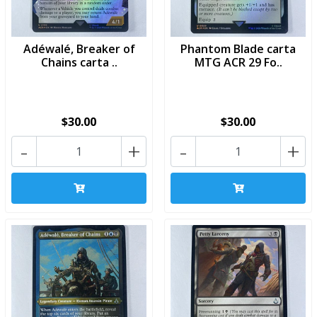
Adéwalé, Breaker of
Phantom Blade carta
Chains carta ..
MTG ACR 29 Fo..
$30.00
$30.00
-
+
-
+