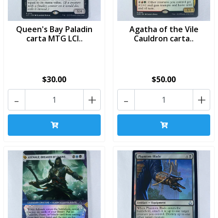
Queen's Bay Paladin
Agatha of the Vile
carta MTG LCI..
Cauldron carta..
$30.00
$50.00
-
+
-
+