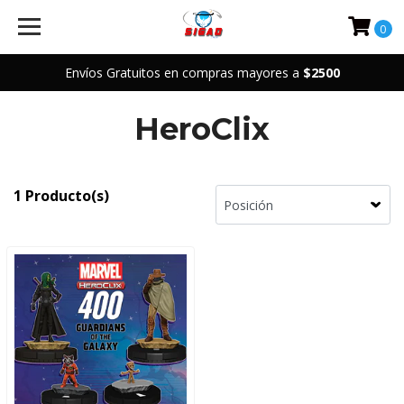
0
Envíos Gratuitos en compras mayores a
$2500
HeroClix
1 Producto(s)