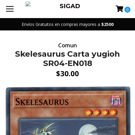
0
Envíos Gratuitos en compras mayores a
$2500
Comun
Skelesaurus Carta yugioh
SR04-EN018
$30.00