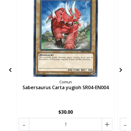
Comun
Sabersaurus Carta yugioh SR04-EN004
F
$30.00
-
+
-