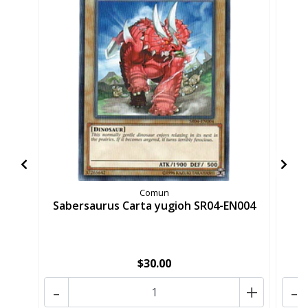
Comun
Sabersaurus Carta yugioh SR04-EN004
M
$30.00
-
+
-