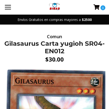
0
Envíos Gratuitos en compras mayores a
$2500
Comun
Gilasaurus Carta yugioh SR04-
EN012
$30.00