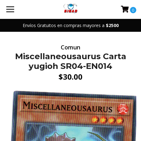
0
Envíos Gratuitos en compras mayores a
$2500
Comun
Miscellaneousaurus Carta
yugioh SR04-EN014
$30.00