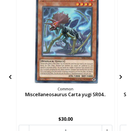
Common
Miscellaneosaurus Carta yugi SR04..
Sab
$30.00