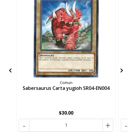
Comun
Sabersaurus Carta yugioh SR04-EN004
S
$30.00
-
+
-