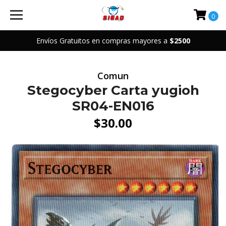
0
Envíos Gratuitos en compras mayores a
$2500
Comun
Stegocyber Carta yugioh
SR04-EN016
$30.00