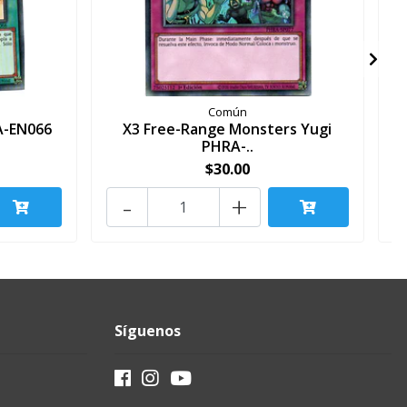
Común
A-EN066
X3 Free-Range Monsters Yugi
PHRA-..
$30.00
-
+
Síguenos