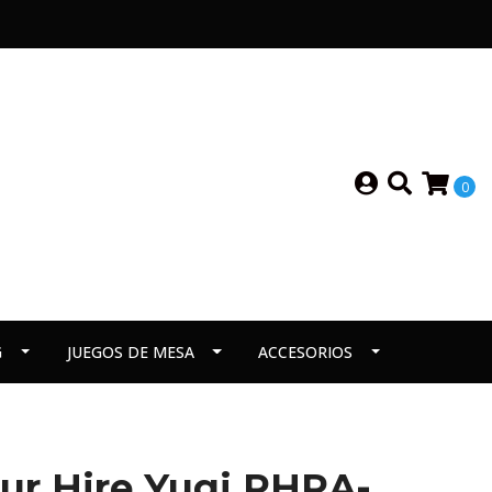
0
G
JUEGOS DE MESA
ACCESORIOS
ur Hire Yugi PHRA-