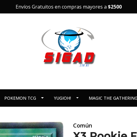
Envíos Gratuitos en compras mayores a
$2500
POKEMON TCG
YUGIOH!
MAGIC THE GATHERIN
Común
X3 Rookie F