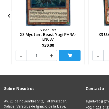
Super Rare
X3 Myutant Beast Yugi PHRA-
X3 U.
EN087
$30.00
-
+
-
Sobre Nosotros
Contacto
Av. 20 de noviembre 512, Tatahuicapan,
sigadweb@gma
Xalapa, Veracruz de Ignacio de la Llave,
+52 1 228 243