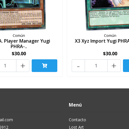
Común
Común
A. Player Manager Yugi
X3 Xyz Import Yugi PHR
PHRA-..
$30.00
$30.00
+
-
+
Menú
il.com
Contacto
5912
Lost Art