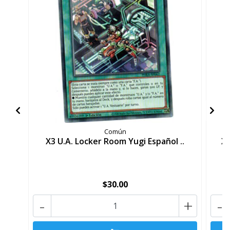
Común
X3 U.A. Locker Room Yugi Español ..
X3
$30.00
-
+
-