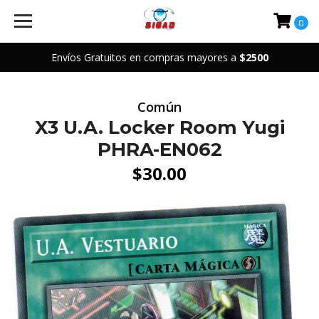
0
Envíos Gratuitos en compras mayores a
$2500
Común
X3 U.A. Locker Room Yugi
PHRA-EN062
$30.00