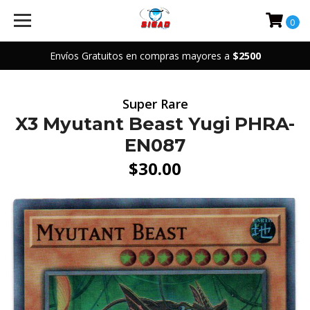
0
Envíos Gratuitos en compras mayores a
$2500
Super Rare
X3 Myutant Beast Yugi PHRA-
EN087
$30.00