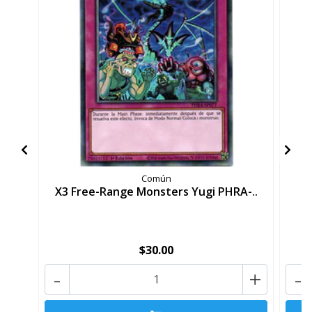
Común
X3 Free-Range Monsters Yugi PHRA-..
M
$30.00
-
+
-