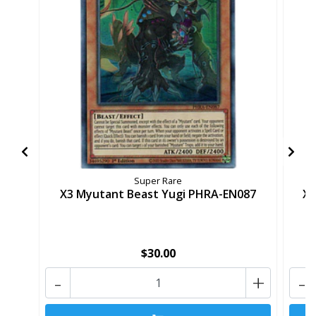
Super Rare
X3 Myutant Beast Yugi PHRA-EN087
X3
$30.00
-
+
-