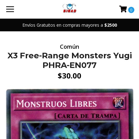
0
Envíos Gratuitos en compras mayores a
$2500
Común
X3 Free-Range Monsters Yugi
PHRA-EN077
$30.00