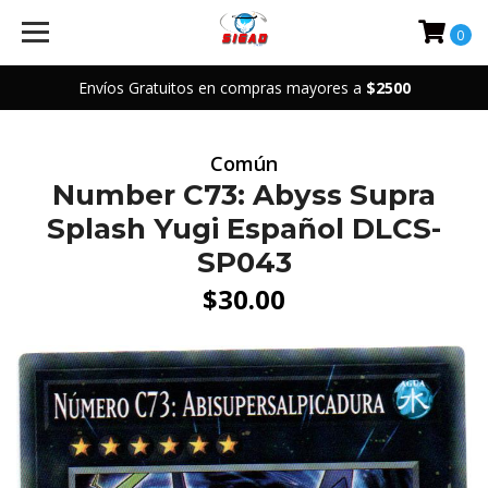
0
Envíos Gratuitos en compras mayores a
$2500
Común
Number C73: Abyss Supra
Splash Yugi Español DLCS-
SP043
$30.00