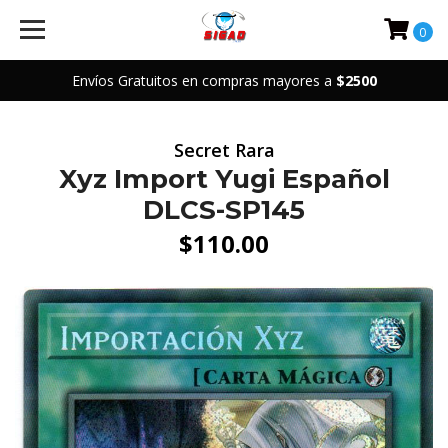
0
Envíos Gratuitos en compras mayores a
$2500
Secret Rara
Xyz Import Yugi Español
DLCS-SP145
$110.00