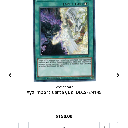
Secret rara
Xyz Import Carta yugi DLCS-EN145
B
$150.00