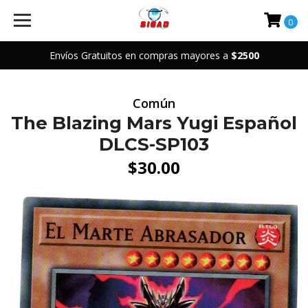
0
Envíos Gratuitos en compras mayores a
$2500
Común
The Blazing Mars Yugi Español
DLCS-SP103
$30.00