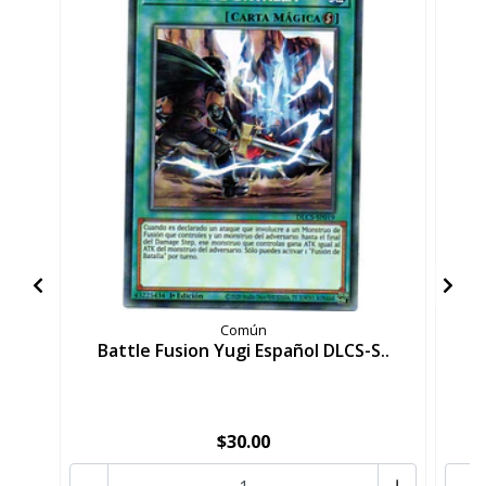
Común
Battle Fusion Yugi Español DLCS-S..
B
$30.00