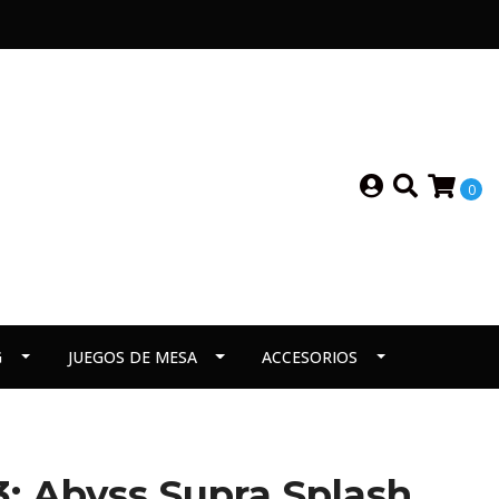
0
G
JUEGOS DE MESA
ACCESORIOS
: Abyss Supra Splash