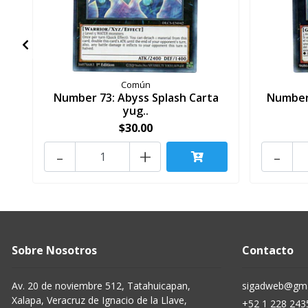
Común
Number 73: Abyss Splash Carta
Number 
yug..
$30.00
-
+
-
Sobre Nosotros
Contacto
Av. 20 de noviembre 512, Tatahuicapan,
sigadweb@gma
Xalapa, Veracruz de Ignacio de la Llave,
+52 1 228 243