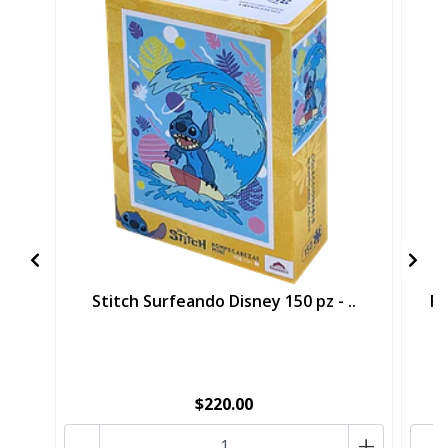
Stitch Surfeando Disney 150 pz - ..
Pa
$220.00
-
+
-