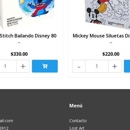
Stitch Bailando Disney 80
Mickey Mouse Siluetas Di
..
..
$330.00
$220.00
+
-
+
Menú
il.com
Contacto
5912
Lost Art