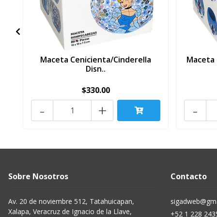
Maceta Cenicienta/Cinderella
Maceta 
Disn..
$330.00
-
+
-
Sobre Nosotros
Contacto
Av. 20 de noviembre 512, Tatahuicapan,
sigadweb@gma
Xalapa, Veracruz de Ignacio de la Llave,
+52 1 228 243