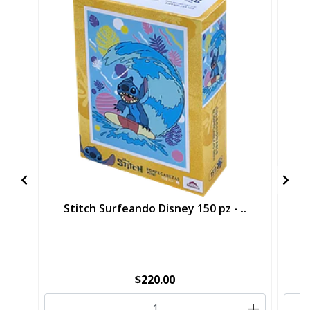
Stitch Surfeando Disney 150 pz - ..
M
$220.00
-
+
-