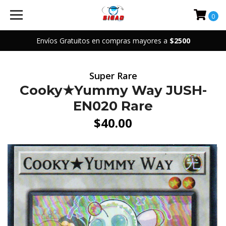
0
Envíos Gratuitos en compras mayores a
$2500
Super Rare
Cooky★Yummy Way JUSH-
EN020 Rare
$40.00