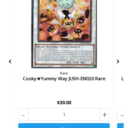
Rare
Cooky★Yummy Way JUSH-EN020 Rare
Lo
$30.00
-
+
-