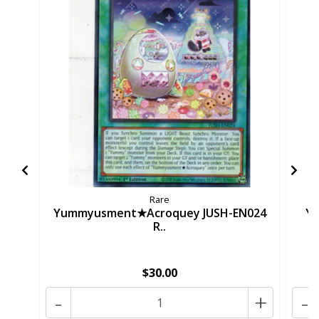
Rare
Yummyusment★Acroquey JUSH-EN024
Y
R..
$30.00
-
+
-