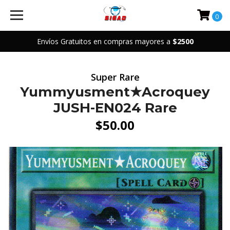
0
Envíos Gratuitos en compras mayores a
$2500
Super Rare
Yummyusment★Acroquey
JUSH-EN024 Rare
$50.00