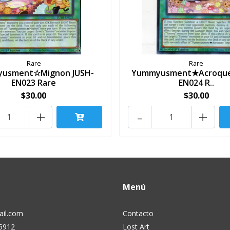
Rare
Rare
usment☆Mignon JUSH-
Yummyusment★Acroque
EN023 Rare
EN024 R..
$30.00
$30.00
+
-
+
Menú
il.com
Contacto
5912
Lost Art