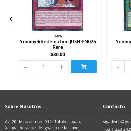
Rare
Yummy★Redemption JUSH-EN026
Yummy
Rare
$30.00
-
+
-
Sobre Nosotros
Contacto
Av. 20 de noviembre 512, Tatahuicapan,
sigadweb@gma
Xalapa, Veracruz de Ignacio de la Llave,
+52 1 228 243