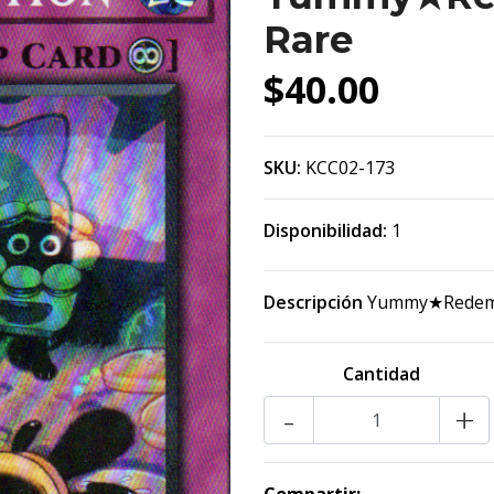
Rare
$40.00
SKU:
KCC02-173
Disponibilidad:
1
Descripción
Yummy★Redemp
Cantidad
-
+