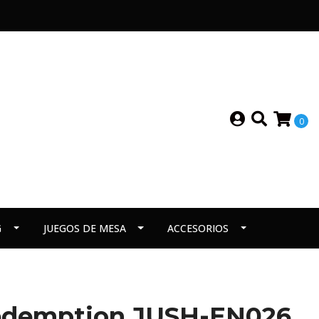
0
G
JUEGOS DE MESA
ACCESORIOS
emption JUSH-EN026