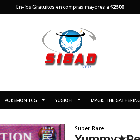
Envíos Gratuitos en compras mayores a
$2500
POKEMON TCG
YUGIOH!
MAGIC THE GATHERIN
Super Rare
Yummy★Red