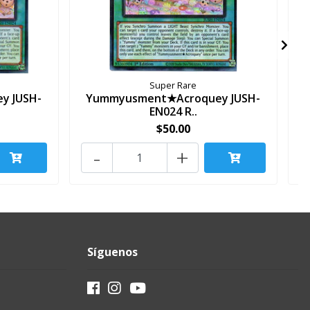
Super Rare
y JUSH-
Yummyusment★Acroquey JUSH-
EN024 R..
$50.00
-
+
Síguenos