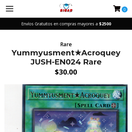
0
Envíos Gratuitos en compras mayores a
$2500
Rare
Yummyusment★Acroquey
JUSH-EN024 Rare
$30.00