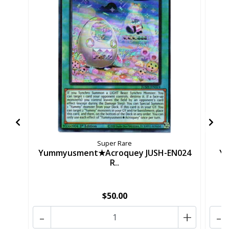
Super Rare
Yummyusment★Acroquey JUSH-EN024
Y
R..
$50.00
-
+
-