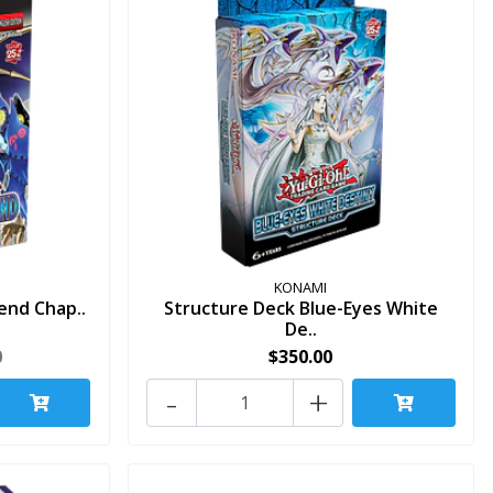
KONAMI
gend Chap..
Structure Deck Blue-Eyes White
De..
0
$350.00
-
+