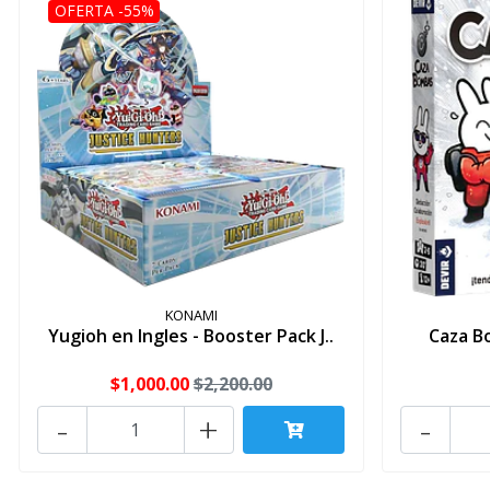
OFERTA -55%
KONAMI
Yugioh en Ingles - Booster Pack J..
Caza B
$1,000.00
$2,200.00
-
+
-