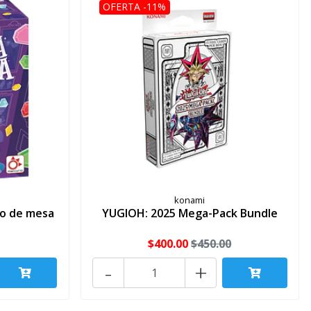
OFERTA -11%
konami
go de mesa
YUGIOH: 2025 Mega-Pack Bundle
$400.00
$450.00
-
+