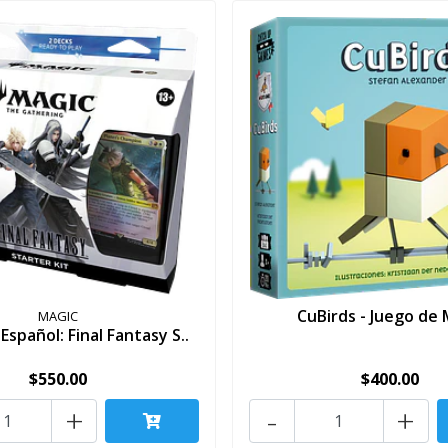
CuBirds - Juego de
MAGIC
Español: Final Fantasy S..
$550.00
$400.00
+
-
+