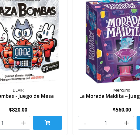
DEVIR
Mercurio
ombas - Juego de Mesa
La Morada Maldita – Jue
$820.00
$560.00
+
-
+