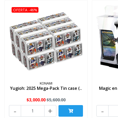
OFERTA -46%
KONAMI
Yugioh: 2025 Mega-Pack Tin case (..
Magic en 
$3,000.00
$5,600.00
-
+
-