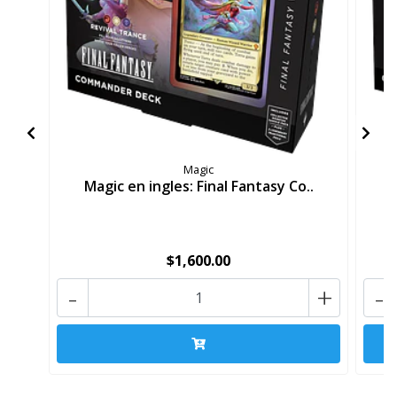
Magic
Magic en ingles: Final Fantasy Co..
M
$1,600.00
-
+
-