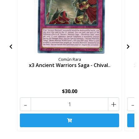
Común Rara
x3 Ancient Warriors Saga - Chival..
x3
$30.00
-
+
-