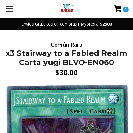
0
Envíos Gratuitos en compras mayores a
$2500
Común Rara
x3 Stairway to a Fabled Realm
Carta yugi BLVO-EN060
$30.00