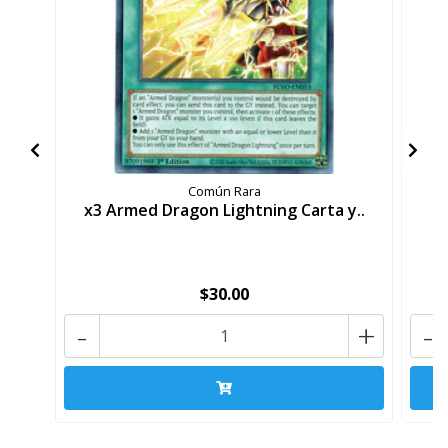
Común Rara
x3 Armed Dragon Lightning Carta y..
x
$30.00
-
+
-