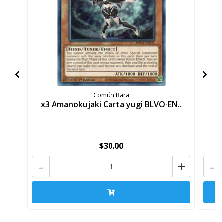
Común Rara
x3 Amanokujaki Carta yugi BLVO-EN..
x3
$30.00
-
+
-