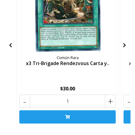
Común Rara
x3 Tri-Brigade Rendezvous Carta y..
x3
$30.00
-
+
-