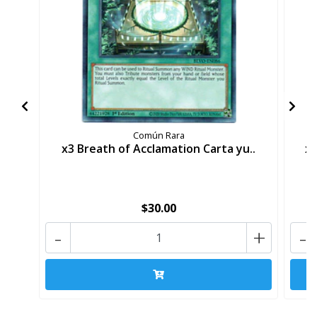
Común Rara
x3 Breath of Acclamation Carta yu..
x3
$30.00
-
+
-