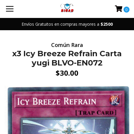
0
Envíos Gratuitos en compras mayores a
$2500
Común Rara
x3 Icy Breeze Refrain Carta
yugi BLVO-EN072
$30.00