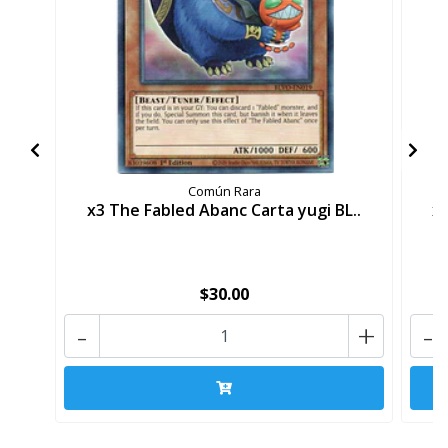
Común Rara
x3 The Fabled Abanc Carta yugi BL..
x3
$30.00
-
+
-