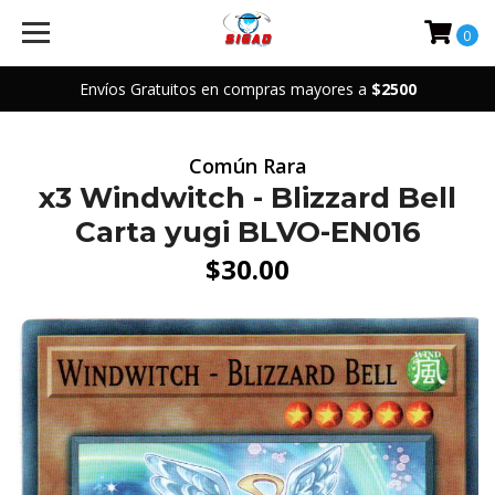
0
Envíos Gratuitos en compras mayores a
$2500
Común Rara
x3 Windwitch - Blizzard Bell
Carta yugi BLVO-EN016
$30.00