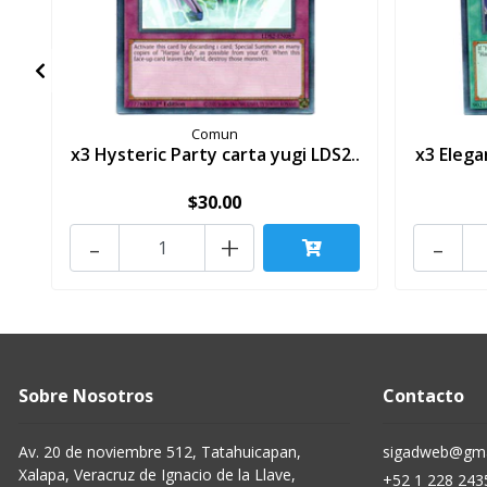
Comun
x3 Hysteric Party carta yugi LDS2..
x3 Elega
$30.00
-
+
-
Sobre Nosotros
Contacto
Av. 20 de noviembre 512, Tatahuicapan,
sigadweb@gma
Xalapa, Veracruz de Ignacio de la Llave,
+52 1 228 243