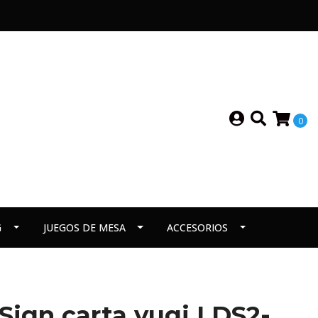
0
G
JUEGOS DE MESA
ACCESORIOS
 Sign carta yugi LDS2-