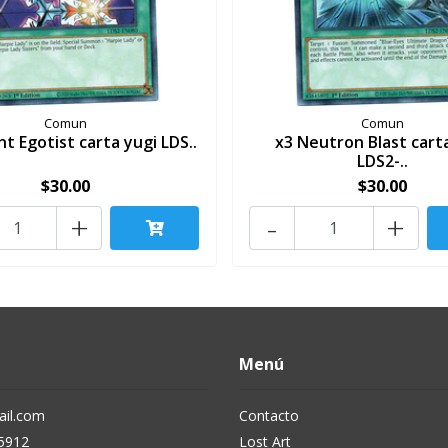
Comun
Comun
nt Egotist carta yugi LDS..
x3 Neutron Blast cart
LDS2-..
$30.00
$30.00
+
-
+
Menú
il.com
Contacto
5912
Lost Art