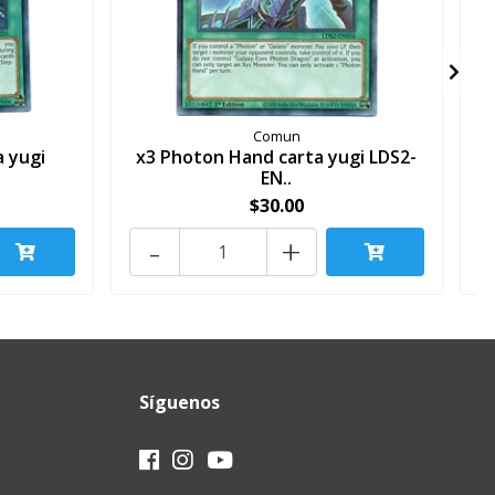
Comun
a yugi
x3 Photon Hand carta yugi LDS2-
EN..
$30.00
-
+
Síguenos