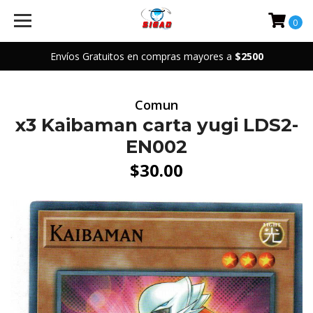
0
Envíos Gratuitos en compras mayores a
$2500
Comun
x3 Kaibaman carta yugi LDS2-
EN002
$30.00