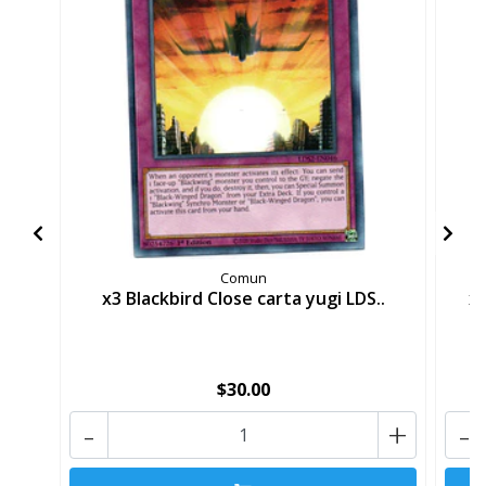
Comun
x3 Blackbird Close carta yugi LDS..
x3
$30.00
-
+
-