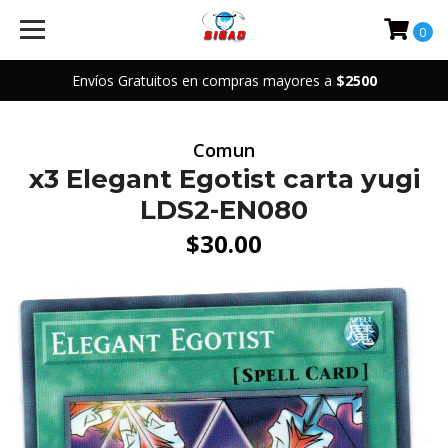
0
Envíos Gratuitos en compras mayores a
$2500
Comun
x3 Elegant Egotist carta yugi
LDS2-EN080
$30.00