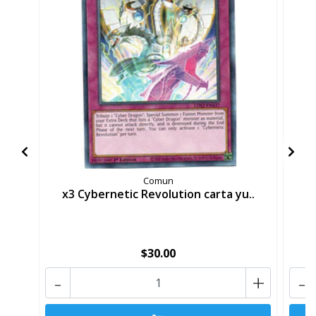
Comun
x3 Cybernetic Revolution carta yu..
x
$30.00
-
+
-