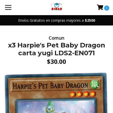
0
Envíos Gratuitos en compras mayores a
$2500
Comun
x3 Harpie's Pet Baby Dragon
carta yugi LDS2-EN071
$30.00