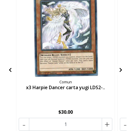
Comun
x3 Harpie Dancer carta yugi LDS2-..
x
$30.00
-
+
-