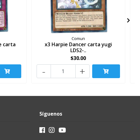
Comun
e carta
x3 Harpie Dancer carta yugi
x
LDS2-..
$30.00
-
+
Síguenos