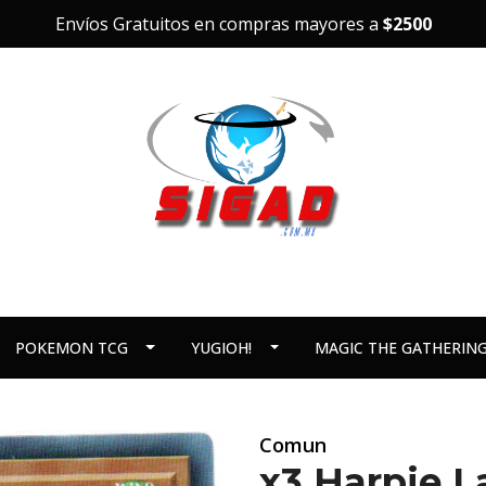
Envíos Gratuitos en compras mayores a
$2500
POKEMON TCG
YUGIOH!
MAGIC THE GATHERIN
Comun
x3 Harpie L