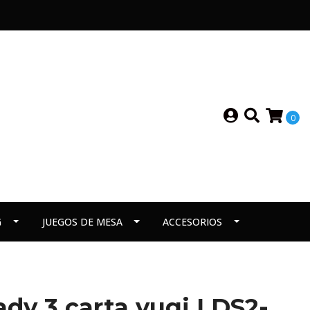
0
G
JUEGOS DE MESA
ACCESORIOS
ady 3 carta yugi LDS2-