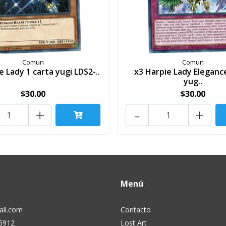
Comun
Comun
e Lady 1 carta yugi LDS2-..
x3 Harpie Lady Eleganc
yug..
$30.00
$30.00
+
-
+
Menú
il.com
Contacto
5912
Lost Art