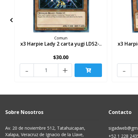
Comun
x3 Harpie Lady 2 carta yugi LDS2-..
x3 Harpi
$30.00
-
+
-
Sobre Nosotros
Contacto
Av. 20 de noviembre 512, Tatahuicapan,
sigadweb@gma
Xalapa, Veracruz de Ignacio de la Llave,
+52 1 228 243