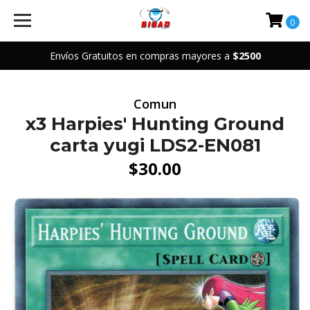
0
Envíos Gratuitos en compras mayores a
$2500
Comun
x3 Harpies' Hunting Ground
carta yugi LDS2-EN081
$30.00