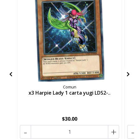
Comun
x3 Harpie Lady 1 carta yugi LDS2-..
x
$30.00
-
+
-