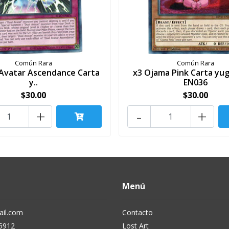
Común Rara
Común Rara
 Avatar Ascendance Carta
x3 Ojama Pink Carta yug
y..
EN036
$30.00
$30.00
+
-
+
Menú
il.com
Contacto
5912
Lost Art