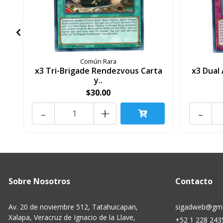
Común Rara
x3 Tri-Brigade Rendezvous Carta
x3 Dual
y..
$30.00
-
+
-
Sobre Nosotros
Contacto
Av. 20 de noviembre 512, Tatahuicapan,
sigadweb@gma
Xalapa, Veracruz de Ignacio de la Llave,
+52 1 228 243