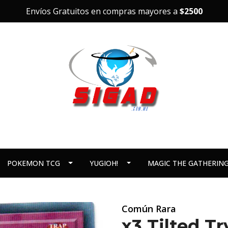
Envíos Gratuitos en compras mayores a
$2500
POKEMON TCG
YUGIOH!
MAGIC THE GATHERIN
Común Rara
x3 Tilted T