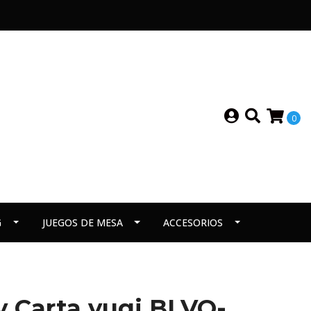
0
G
JUEGOS DE MESA
ACCESORIOS
ry Carta yugi BLVO-