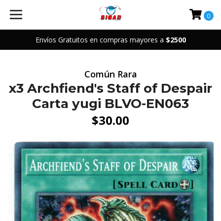
0
Envíos Gratuitos en compras mayores a
$2500
Común Rara
x3 Archfiend's Staff of Despair
Carta yugi BLVO-EN063
$30.00