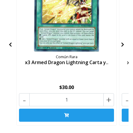
Común Rara
x3 Armed Dragon Lightning Carta y..
x3
$30.00
-
+
-