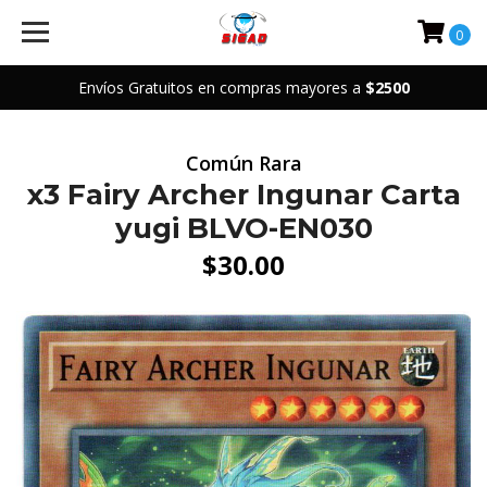
0
Envíos Gratuitos en compras mayores a
$2500
Común Rara
x3 Fairy Archer Ingunar Carta
yugi BLVO-EN030
$30.00