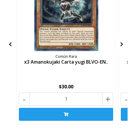
Común Rara
x3 Amanokujaki Carta yugi BLVO-EN..
x3
$30.00
-
+
-