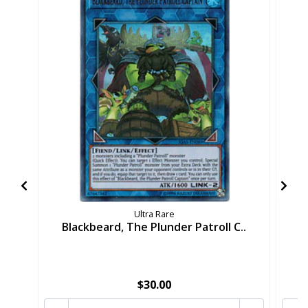
Ultra Rare
Blackbeard, The Plunder Patroll C..
B
$30.00