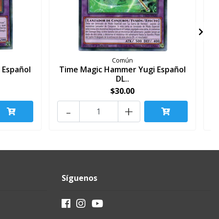
Común
 Español
Time Magic Hammer Yugi Español
T
DL..
$30.00
-
+
Síguenos