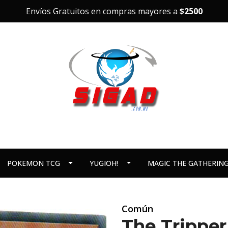
Envíos Gratuitos en compras mayores a
$2500
POKEMON TCG
YUGIOH!
MAGIC THE GATHERIN
Común
The Tripper