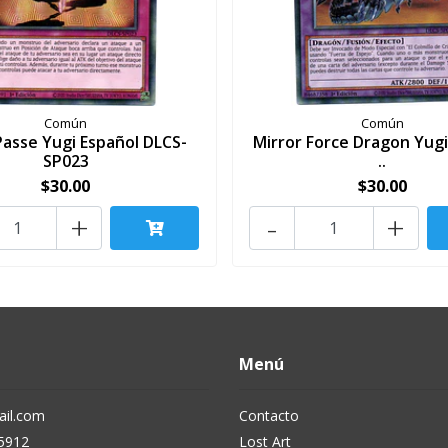
Común
Común
Passe Yugi Español DLCS-
Mirror Force Dragon Yugi
SP023
..
$30.00
$30.00
+
-
+
Menú
il.com
Contacto
5912
Lost Art