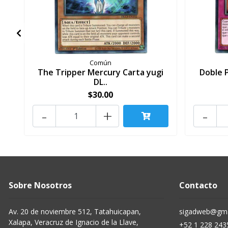
Común
The Tripper Mercury Carta yugi
Doble 
DL..
$30.00
-
+
-
Sobre Nosotros
Contacto
Av. 20 de noviembre 512, Tatahuicapan,
sigadweb@gma
Xalapa, Veracruz de Ignacio de la Llave,
+52 1 228 243