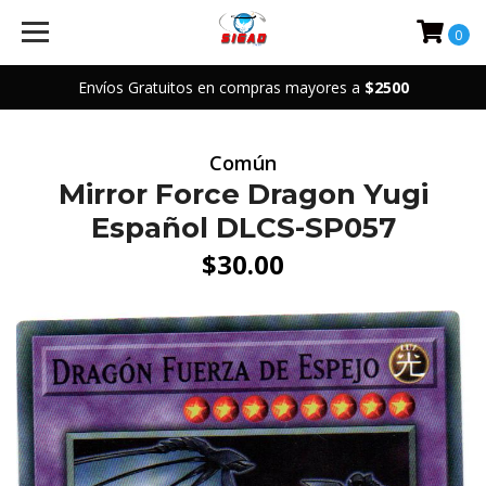
0
Envíos Gratuitos en compras mayores a
$2500
Común
Mirror Force Dragon Yugi
Español DLCS-SP057
$30.00