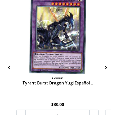
Común
Tyrant Burst Dragon Yugi Español ..
D
$30.00