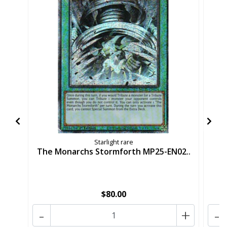
Starlight rare
The Monarchs Stormforth MP25-EN02..
T
$80.00
-
+
-