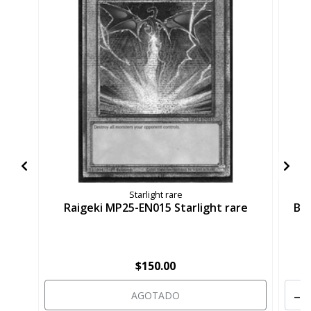
Starlight rare
Raigeki MP25-EN015 Starlight rare
By
$150.00
-
AGOTADO