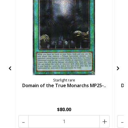
Starlight rare
Domain of the True Monarchs MP25-..
Do
$80.00
-
+
-