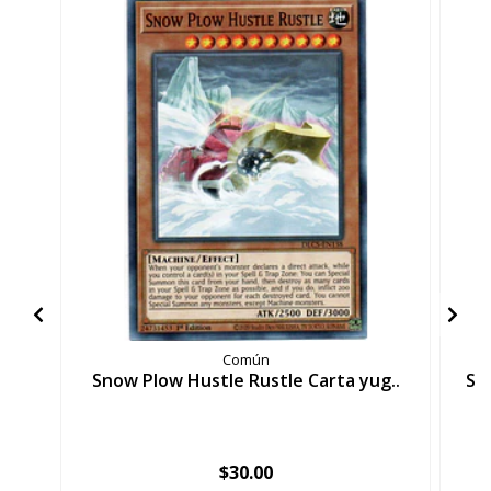
Común
Snow Plow Hustle Rustle Carta yug..
Sc
$30.00