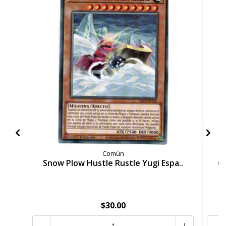
Común
Snow Plow Hustle Rustle Yugi Espa..
Ca
$30.00